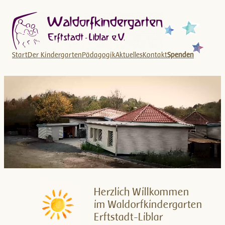
Zum
Inhalt
springen
Start
Der Kindergarten
Pädagogik
Aktuelles
Kontakt
Spenden
Herzlich Willkommen
im Waldorfkindergarten
Erftstadt-Liblar