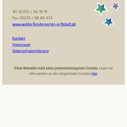
g
f
(
o
Tel: 02235 / 46 10 19
2
r
Fax: 02235 / 98 80 433
6
t
www.waldorfkindergarten-erftstadt.de
h
)
,
Kontakt
a
Impressum
b
Datenschutzerklärung
0
1
.
Diese Webseite nutzt keine personenbezogenen Cookies
. Lesen Sie
0
alles weitere zu den eingesetzten Cookies
hier
.
8
.
2
0
2
6
)