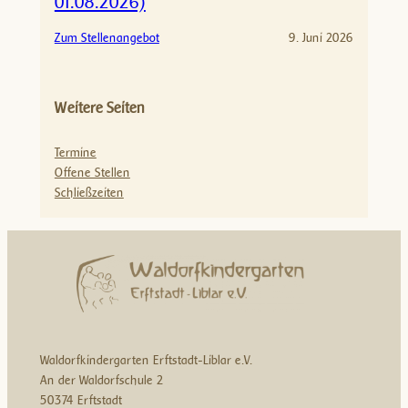
01.08.2026)
i
e
:
Zum Stellenangebot
9. Juni 2026
h
P
e
ä
r
d
i
Weitere Seiten
a
n
g
(
Termine
o
T
Offene Stellen
g
e
Schließzeiten
i
i
s
l
c
z
h
e
e
i
L
t
e
,
i
a
t
Waldorfkindergarten Erftstadt-Liblar e.V.
b
u
An der Waldorfschule 2
s
n
50374 Erftstadt
o