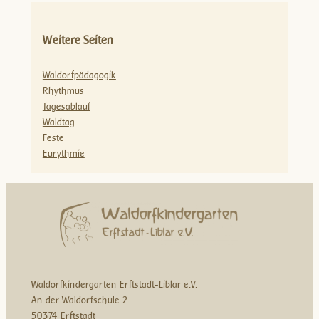
Weitere Seiten
Waldorfpädagogik
Rhythmus
Tagesablauf
Waldtag
Feste
Eurythmie
Waldorfkindergarten Erftstadt-Liblar e.V.
An der Waldorfschule 2
50374 Erftstadt