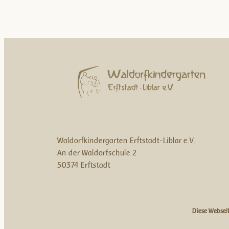
Waldorfkindergarten Erftstadt-Liblar e.V.
An der Waldorfschule 2
50374 Erftstadt
Diese Websei