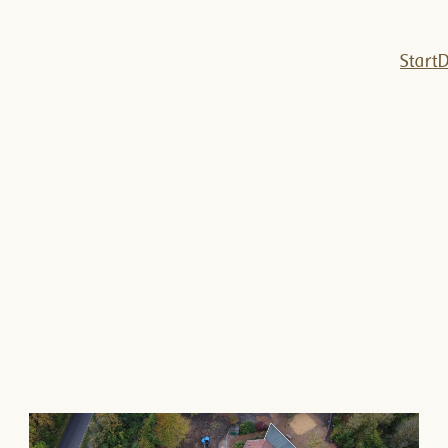
Start
D